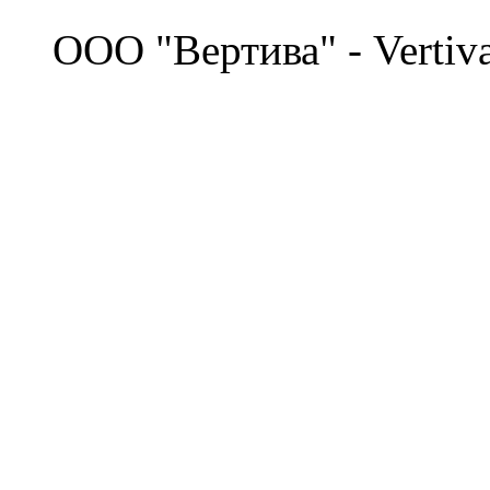
©
OOO "Вертива" - Vertiv