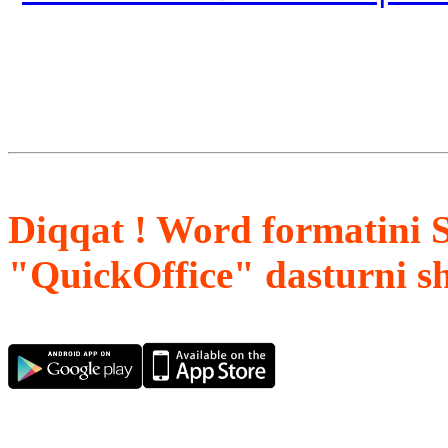
Diqqat ! Word formatini 
"QuickOffice" dasturni s