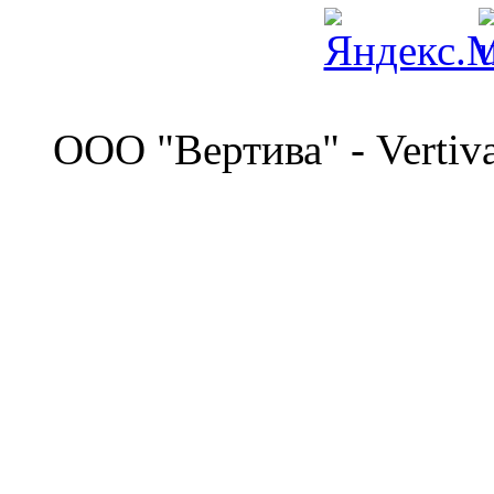
©
OOO "Вертива" - Vertiv