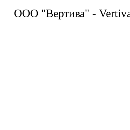
©
OOO "Вертива" - Vertiv