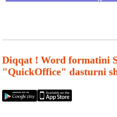
Diqqat ! Word formatini 
"QuickOffice" dasturni s