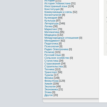
История
[221]
История Узбекистана
[31]
Иностранный язык
[124]
Конституция
[6]
Коммуникации и связь
[52]
Косметалогия
[8]
Кулинария
[69]
Культура
[97]
Литература
[349]
Логика
[30]
Маркетинг
[79]
Математика
[95]
Медицина
[132]
Международные отношения
[0]
Менеджмент
[62]
Педогогика
[0]
Психология
[0]
Радио-Электроника
[0]
Религия
[115]
Русский язык
[0]
Сельское хозяйство
[0]
Статистика
[34]
Страхования
[34]
Строительства
[0]
Техника
[112]
Транспорт
[58]
Туризм
[17]
Физика
[148]
Физкултура
[129]
Химия
[109]
Экология
[49]
Экономика
[21]
Этика
[0]
Другое
[20]