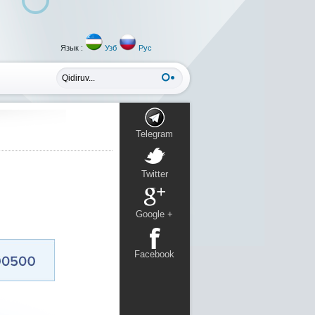
Язык :
Узб
Рус
Telegram
Twitter
Google +
Facebook