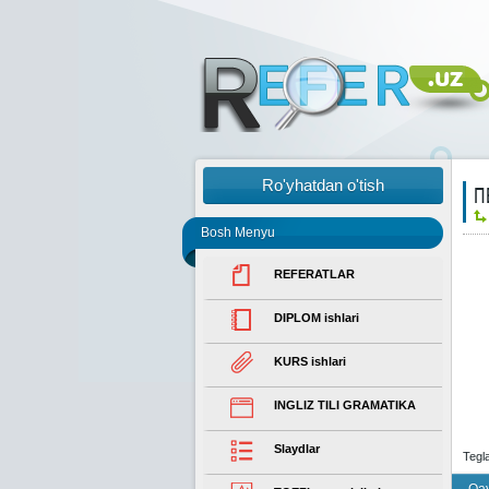
Ro'yhatdan o'tish
П
Bosh Menyu
REFERATLAR
DIPLOM ishlari
KURS ishlari
INGLIZ TILI GRAMATIKA
Slaydlar
Tegl