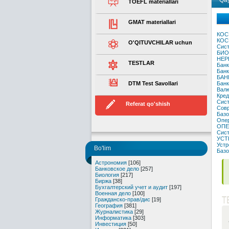
Qay
TOEFL materiallari
GMAT materiallari
КОС
КОС
O'QITUVCHILAR uchun
Сист
БИО
НЕР
TESTLAR
Банк
Банк
БАН
DTM Test Savollari
Банк
Валю
Кред
Сист
Referat qo'shish
Совр
Базо
Опе
ОПЕ
Сис
УСТ
Уст
Bo'lim
Базо
Астрономия
[106]
Банковское дело
[257]
Биология
[217]
Биржа
[38]
Бухгалтерский учет и аудит
[197]
Военная дело
[100]
T
Гражданско-прав/дис
[19]
География
[381]
Журналистика
[29]
Информатика
[303]
Инвестиция
[50]