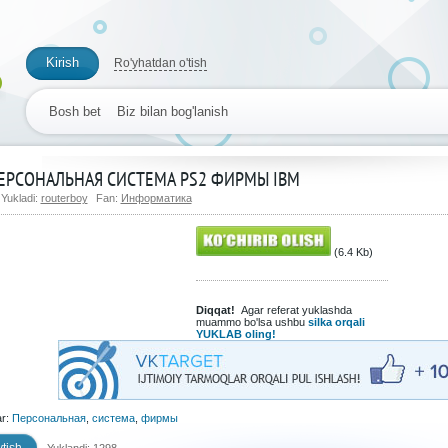
Kirish
Ro'yhatdan o'tish
Bosh bet
Biz bilan bog'lanish
ЕРСОНАЛЬНАЯ СИСТЕМА PS2 ФИРМЫ IBM
Yukladi:
routerboy
Fan:
Информатика
(6.4 Kb)
Diqqat!
Agar referat yuklashda
muammo bo'lsa ushbu
silka orqali
YUKLAB oling!
ar:
Персональная
,
система
,
фирмы