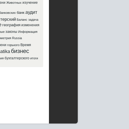
зни
изучение
Животных
аудит
банк
банковских
лтерский
Баланс
задача
е
география
изменения
законы
вые
Информация
ометрия
Russia
мени
Время
горького
бизнес
atika
бухгалтерского
ния
итоги