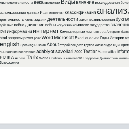
Виды
века
влияние
исследования
жизнедеятельности
введение
боле
анализ
классификация
использование
данных
Иван
интеллект
деятельности
бухга
деятельность
задачи
возникновения
закон
карты
значени
движение
война
войны
комплекс
государства
действия
искусство
интернет
информации
XVII
Компьютерные
компьютера
Алгоритм
базо
Word
Microsoft
html
вопросы
Excel
анализа
Годы
Истории
power
point
ге
english
About
года
вре
Speaking
Russian
второй
веществ
Группа
Александра
adabiyot
savollari
Testlar
inform
2000
Matematika
вычисление
воспитания
Tarix
FIZIKA
World
xviii
Access
Continuous
капитал
здоровье
Диагностика
компа
Возрождения