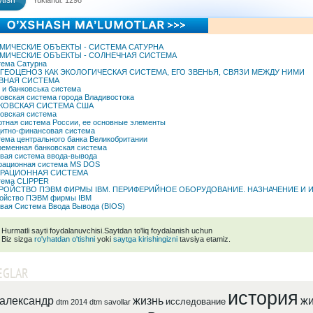
tish
Yuklandi: 1298
МИЧЕСКИЕ ОБЪЕКТЫ - СИСТЕМА САТУРНА
МИЧЕСКИЕ ОБЪЕКТЫ - СОЛНЕЧНАЯ СИСТЕМА
ема Сатурна
ГЕОЦЕНОЗ КАК ЭКОЛОГИЧЕСКАЯ СИСТЕМА, ЕГО ЗВЕНЬЯ, СВЯЗИ МЕЖДУ НИМИ
ВНАЯ СИСТЕМА
 и банковська система
овская система города Владивостока
КОВСКАЯ СИСТЕМА США
овская система
тная система России, ее основные элементы
итно-финансовая система
ема центрального банка Великобритании
еменная банковская система
вая система ввода-вывода
рационная система MS DOS
РАЦИОННАЯ СИСТЕМА
тема CLIPPER
РОЙСТВО ПЭВМ ФИРМЫ IBM. ПЕРИФЕРИЙНОЕ ОБОРУДОВАНИЕ. НАЗНАЧЕНИЕ И 
ройство ПЭВМ фирмы IBM
вая Система Ввода Вывода (BIOS)
Hurmatli sayti foydalanuvchisi.Saytdan to'liq foydalanish uchun
Biz sizga
ro'yhatdan o'tishni
yoki
saytga kirishingizni
tavsiya etamiz.
EGLAR
история
александр
жизнь
жи
исследование
dtm 2014
dtm savollar