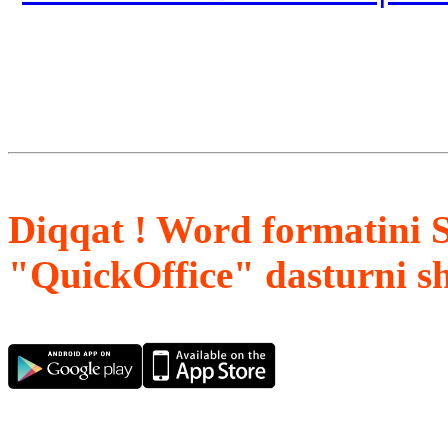
Diqqat ! Word formatini 
"QuickOffice" dasturni s