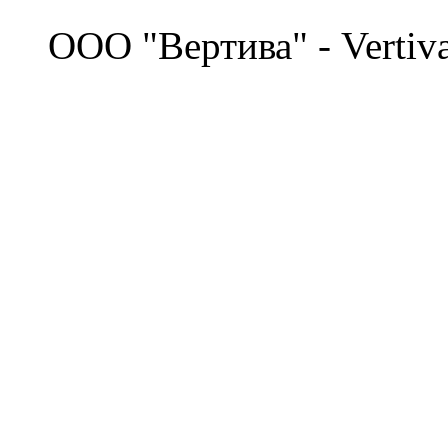
©
OOO "Вертива" - Vertiv