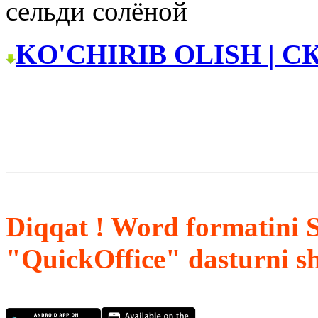
сельди солёной
KO'CHIRIB OLISH | С
Diqqat ! Word formatini 
"QuickOffice" dasturni s