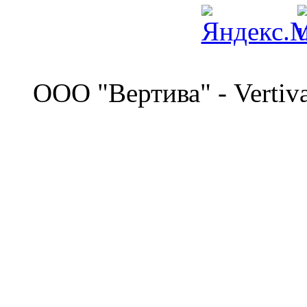
©
OOO "Вертива" - Vertiv