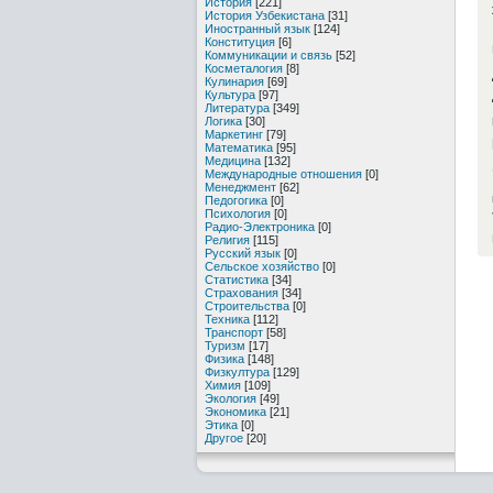
История
[221]
История Узбекистана
[31]
Иностранный язык
[124]
Конституция
[6]
Коммуникации и связь
[52]
Косметалогия
[8]
Кулинария
[69]
Культура
[97]
Литература
[349]
Логика
[30]
Маркетинг
[79]
Математика
[95]
Медицина
[132]
Международные отношения
[0]
Менеджмент
[62]
Педогогика
[0]
Психология
[0]
Радио-Электроника
[0]
Религия
[115]
Русский язык
[0]
Сельское хозяйство
[0]
Статистика
[34]
Страхования
[34]
Строительства
[0]
Техника
[112]
Транспорт
[58]
Туризм
[17]
Физика
[148]
Физкултура
[129]
Химия
[109]
Экология
[49]
Экономика
[21]
Этика
[0]
Другое
[20]