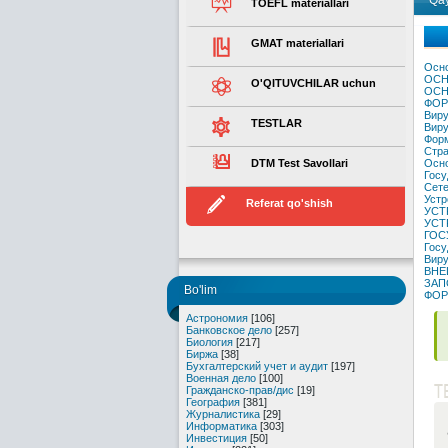
Qay
TOEFL materiallari
GMAT materiallari
Осно
ОСН
O'QITUVCHILAR uchun
ОСН
ФОР
Виру
TESTLAR
Виру
Фор
Стра
DTM Test Savollari
Осно
Госу
Сете
Устр
Referat qo'shish
УСТ
УСТ
ГОС
Госу
Виру
ВНЕ
ЗАП
Bo'lim
ФОР
Астрономия
[106]
Банковское дело
[257]
Биология
[217]
Биржа
[38]
Бухгалтерский учет и аудит
[197]
Военная дело
[100]
T
Гражданско-прав/дис
[19]
География
[381]
Журналистика
[29]
Информатика
[303]
Инвестиция
[50]