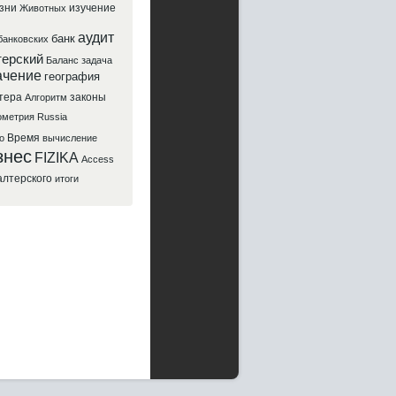
зни
изучение
Животных
аудит
банк
банковских
терский
Баланс
задача
ачение
география
тера
законы
Алгоритм
ометрия
Russia
Время
о
вычисление
знес
FIZIKA
Access
алтерского
итоги