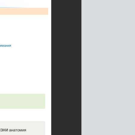
зимания
зни
анатомия