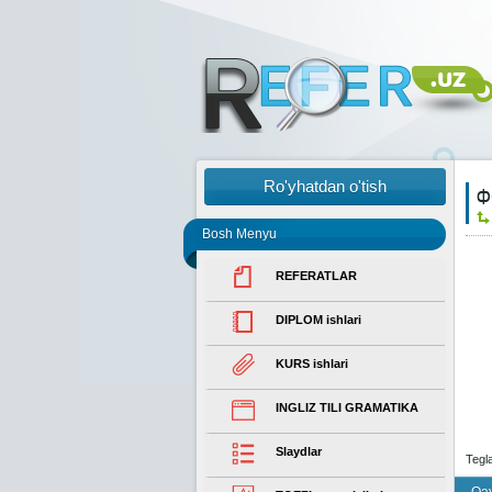
Ro'yhatdan o'tish
Ф
Bosh Menyu
REFERATLAR
DIPLOM ishlari
KURS ishlari
INGLIZ TILI GRAMATIKA
Slaydlar
Tegl