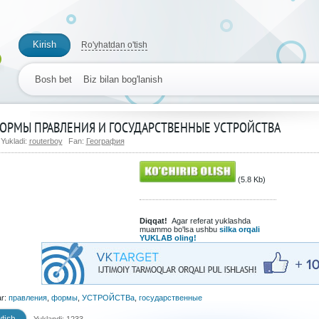
Kirish
Ro'yhatdan o'tish
Bosh bet
Biz bilan bog'lanish
ОРМЫ ПРАВЛЕНИЯ И ГОСУДАРСТВЕННЫЕ УСТРОЙСТВА
Yukladi:
routerboy
Fan:
География
(5.8 Kb)
Diqqat!
Agar referat yuklashda
muammo bo'lsa ushbu
silka orqali
YUKLAB oling!
ar:
правления
,
формы
,
УСТРОЙСТВа
,
государственные