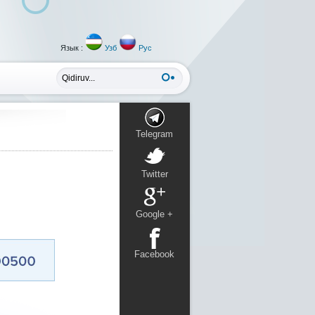
Язык :
Узб
Рус
Telegram
Twitter
Google +
Facebook