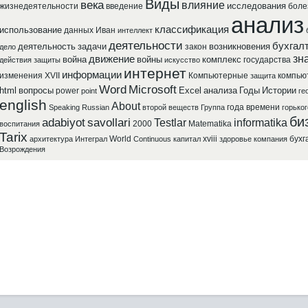
Виды
века
влияние
исследования
жизнедеятельности
введение
боле
анализ
классификация
использование
данных
Иван
интеллект
деятельности
бухгал
деятельность
задачи
возникновения
закон
дело
зн
движение
война
войны
комплекс
государства
действия
защиты
искусство
интернет
информации
изменения
XVII
Компьютерные
компью
защита
Word
Microsoft
html
вопросы
Excel
анализа
Годы
Истории
power
point
ге
english
About
года
времени
Speaking
Russian
второй
веществ
Группа
горьког
би
adabiyot
savollari
Testlar
informatika
2000
Matematika
воспитания
Tarix
World
xviii
бухг
архитектура
Интеграл
Continuous
капитал
здоровье
компания
Возрождения