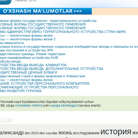
tish
Yuklandi: 1233
вные формы государственно- территориального устройства
ОВНЫЕ ФОРМЫ ГОСУДАРСТВЕННОГО ПРАВЛЕНИЯ
ОВНЫЕ ФОРМЫ ГОСУДАРСТВЕННОГО ПРАВЛЕНИЯ
МЫ АДМИНИСТРАТИВНО-ТЕРРИТОРИАЛЬНОГО УСТРОЙСТВА СТРАН МИРА
сы — неклеточные формы жизни
сы — неклеточные формы жизни 2
мы иммунитета
ховые взносы в государственные социальные внебюджетные фонды и принципы их в
вы построения и устройства ЗРК
дарственные границы. Режим территории
вые периферийные устройства HUB
ойства ввода
РОЙСТВА ВВОДА-ВЫВОДА. КЛАВИАТУРА
РОЙСТВА ВВОДА-ВЫВОДА. ДОПОЛНИТЕЛЬНЫЕ УСТРОЙСТВА
УДАРСТВЕННЫЕ ЦЕННЫЕ БУМАГИ
дарственный строй и форма правления в Узбекистане
сы — неклеточные формы жизни
ШНИЕ УСТРОЙСТВА ПЕРСОНАЛЬНОГО КОМПЬЮТЕРА
ОМИНАЮЩИЕ УСТРОЙСТВА ПЕРСОНАЛЬНОГО
МЫ РАЗВИТИЯ ТУРИЗМА
Hurmatli sayti foydalanuvchisi.Saytdan to'liq foydalanish uchun
Biz sizga
ro'yhatdan o'tishni
yoki
saytga kirishingizni
tavsiya etamiz.
EGLAR
история
александр
жизнь
жи
исследование
dtm 2014
dtm savollar