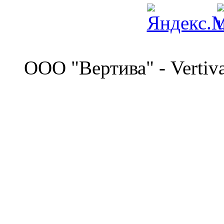
©
OOO "Вертива" - Vertiv