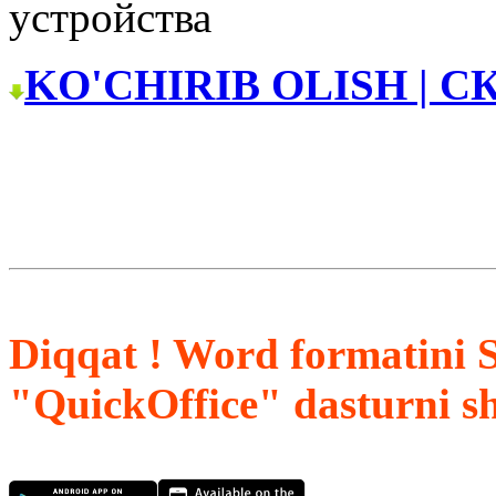
устройства
KO'CHIRIB OLISH | С
Diqqat ! Word formatini 
"QuickOffice" dasturni s