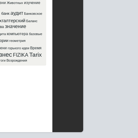
зни
изучение
Животных
аудит
банк
х
Банковское
хгалтерский
Баланс
значение
ва
компьютера
ита
базовые
ории
геометрия
мени
Время
горького
идеи
знес
Tarix
FIZIKA
тоги
Возрождения