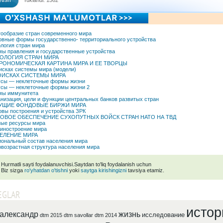
tish
Yuklandi: 1562
ообразие стран современного мира
вные формы государственно- территориального устройства
логия стран мира
ы правления и государственные устройства
ОЛОГИЯ СТРАН МИРА
РОНОМИЧЕСКАЯ КАРТИНА МИРА И ЕЕ ТВОРЦЫ
исках системы мира (модели)
ОИСКАХ СИСТЕМЫ МИРА
сы — неклеточные формы жизни
сы — неклеточные формы жизни 2
мы иммунитета
низация, цели и функции центральных банков развитых стран
УЩИЕ ФОНДОВЫЕ БИРЖИ МИРА
вы построения и устройства ЗРК
ОВОЕ ОБЕСПЕЧЕНИЕ СУХОПУТНЫХ ВОЙСК СТРАН НАТО НА ТВД
ые ресурсы мира
иностроение мира
ЕЛЕНИЕ МИРА
ональный состав населения мира
возрастная структура населения мира
Hurmatli sayti foydalanuvchisi.Saytdan to'liq foydalanish uchun
Biz sizga
ro'yhatdan o'tishni
yoki
saytga kirishingizni
tavsiya etamiz.
EGLAR
истор
александр
жизнь
исследование
dtm 2015
dtm savollar
dtm 2014