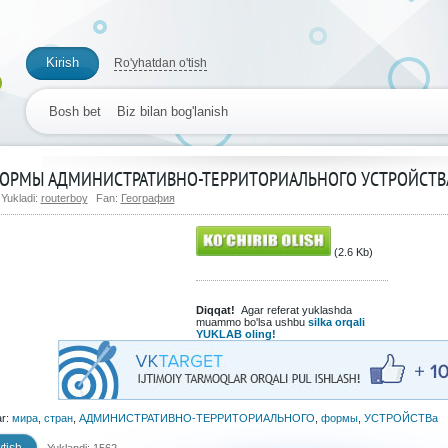
Kirish
Ro'yhatdan o'tish
Bosh bet
Biz bilan bog'lanish
ОРМЫ АДМИНИСТРАТИВНО-ТЕРРИТОРИАЛЬНОГО УСТРОЙСТВА
Yukladi:
routerboy
Fan:
География
(2.6 Kb)
Diqqat!
Agar referat yuklashda
muammo bo'lsa ushbu
silka orqali
YUKLAB oling!
ar:
мира
,
стран
,
АДМИНИСТРАТИВНО-ТЕРРИТОРИАЛЬНОГО
,
формы
,
УСТРОЙСТВа