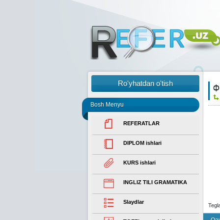
Ro'yhatdan o'tish
Ф
Bosh Menyu
REFERATLAR
DIPLOM ishlari
KURS ishlari
INGLIZ TILI GRAMATIKA
Slaydlar
Tegl