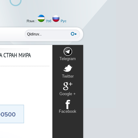
Язык :
Узб
Рус
 СТРАН МИРА
Telegram
Twitter
Google +
Facebook