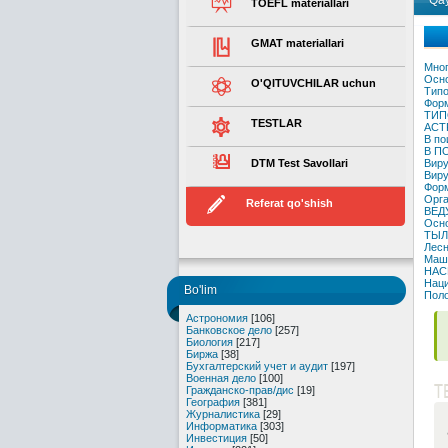
Qay
TOEFL materiallari
GMAT materiallari
Мног
Осно
O'QITUVCHILAR uchun
Типо
Форм
ТИП
TESTLAR
АСТ
В по
В П
DTM Test Savollari
Виру
Виру
Фор
Орга
Referat qo'shish
ВЕД
Осно
ТЫЛ
Лесн
Маш
НАС
Наци
Bo'lim
Поло
Астрономия
[106]
Банковское дело
[257]
Биология
[217]
Биржа
[38]
Бухгалтерский учет и аудит
[197]
Военная дело
[100]
T
Гражданско-прав/дис
[19]
География
[381]
Журналистика
[29]
Информатика
[303]
Инвестиция
[50]