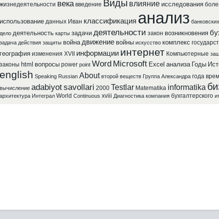
Виды
века
влияние
исследования
жизнедеятельности
введение
боле
анализ
классификация
использование
данных
Иван
банковски
деятельности
бу
деятельность
задачи
возникновения
закон
дело
карты
движение
война
войны
комплекс
государст
задача
действия
защиты
искусство
интернет
информации
география
изменения
XVII
Компьютерные
защ
Word
Microsoft
html
вопросы
Excel
анализа
Годы
Ист
законы
power
point
english
About
года
вре
Speaking
Russian
второй
веществ
Группа
Александра
би
adabiyot
savollari
Testlar
informatika
2000
Matematika
вычисление
World
xviii
бухгалтерского
архитектура
Интеграл
Continuous
Диагностика
компания
и