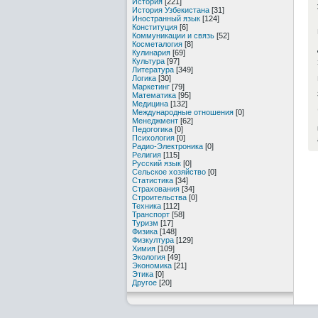
История
[221]
История Узбекистана
[31]
Иностранный язык
[124]
Конституция
[6]
Коммуникации и связь
[52]
Косметалогия
[8]
Кулинария
[69]
Культура
[97]
Литература
[349]
Логика
[30]
Маркетинг
[79]
Математика
[95]
Медицина
[132]
Международные отношения
[0]
Менеджмент
[62]
Педогогика
[0]
Психология
[0]
Радио-Электроника
[0]
Религия
[115]
Русский язык
[0]
Сельское хозяйство
[0]
Статистика
[34]
Страхования
[34]
Строительства
[0]
Техника
[112]
Транспорт
[58]
Туризм
[17]
Физика
[148]
Физкултура
[129]
Химия
[109]
Экология
[49]
Экономика
[21]
Этика
[0]
Другое
[20]