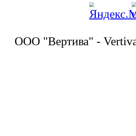
©
OOO "Вертива" - Vertiv