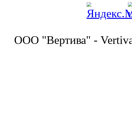
©
OOO "Вертива" - Vertiv