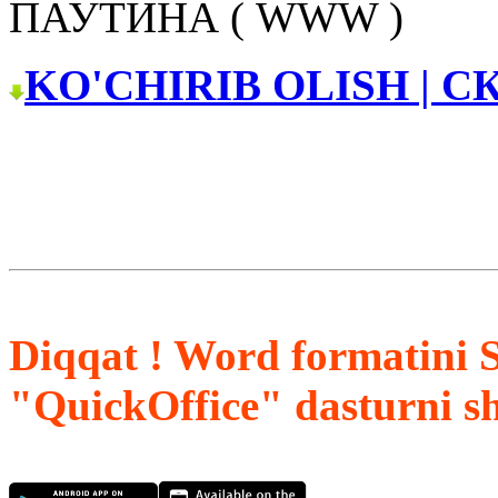
ПАУТИНА ( WWW )
KO'CHIRIB OLISH | С
Diqqat ! Word formatini 
"QuickOffice" dasturni s