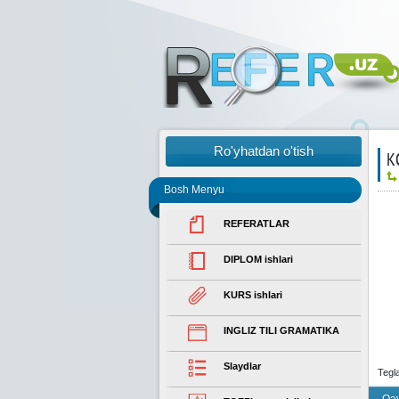
Ro'yhatdan o'tish
К
Bosh Menyu
REFERATLAR
DIPLOM ishlari
KURS ishlari
INGLIZ TILI GRAMATIKA
Slaydlar
Tegl