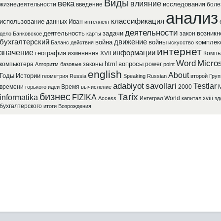
Виды
века
влияние
исследования
жизнедеятельности
введение
боле
анализ
классификация
использование
данных
Иван
интеллект
деятельности
деятельность
задачи
возникн
закон
дело
Банковское
карты
бухгалтерский
движение
война
войны
комплек
Баланс
действия
искусство
интернет
значение
информации
география
изменения
XVII
Компь
Word
Micros
html
вопросы
компьютера
законы
power
Алгоритм
базовые
point
english
About
Годы
Истории
геометрия
Russia
Speaking
Russian
второй
Груп
adabiyot
savollari
Testlar
времени
Время
2000
M
горького
идеи
вычисление
бизнес
Tarix
informatika
FIZIKA
World
xviii
Access
Интеграл
капитал
зд
бухгалтерского
итоги
Возрождения