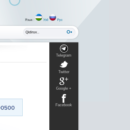
Язык :
Узб
Рус
Telegram
Twitter
Google +
Facebook