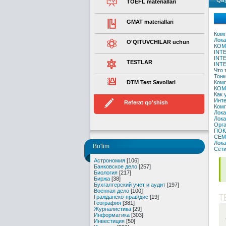
Qay
TOEFL materiallari
GMAT materiallari
Комп
Лока
O'QITUVCHILAR uchun
КОМ
INT
INT
TESTLAR
INT
Что 
Тонк
DTM Test Savollari
Комп
КОМ
Как 
Инте
Referat qo'shish
Комп
Лока
Лока
Орга
ПОК
СЕМ
Лока
Bo'lim
Сети
Астрономия
[106]
Банковское дело
[257]
Биология
[217]
Биржа
[38]
Бухгалтерский учет и аудит
[197]
Военная дело
[100]
T
Гражданско-прав/дис
[19]
География
[381]
Журналистика
[29]
Информатика
[303]
Инвестиция
[50]