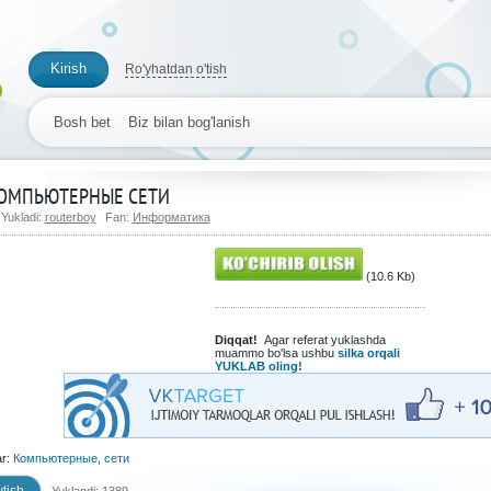
Kirish
Ro'yhatdan o'tish
Bosh bet
Biz bilan bog'lanish
ОМПЬЮТЕРНЫЕ СЕТИ
Yukladi:
routerboy
Fan:
Информатика
(10.6 Kb)
Diqqat!
Agar referat yuklashda
muammo bo'lsa ushbu
silka orqali
YUKLAB oling!
ar:
Компьютерные
,
сети