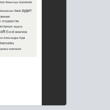
зни
изучение
Животных
аудит
банк
банковских
овения
с
государства
ютерные
защита
oft
Excel
анализа
года
па
Александра
atematika
оровье
компания