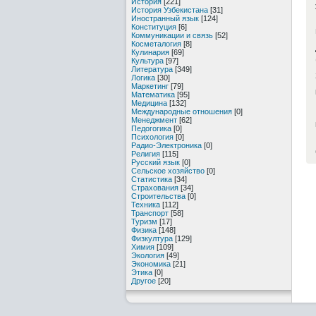
История
[221]
История Узбекистана
[31]
Иностранный язык
[124]
Конституция
[6]
Коммуникации и связь
[52]
Косметалогия
[8]
Кулинария
[69]
Культура
[97]
Литература
[349]
Логика
[30]
Маркетинг
[79]
Математика
[95]
Медицина
[132]
Международные отношения
[0]
Менеджмент
[62]
Педогогика
[0]
Психология
[0]
Радио-Электроника
[0]
Религия
[115]
Русский язык
[0]
Сельское хозяйство
[0]
Статистика
[34]
Страхования
[34]
Строительства
[0]
Техника
[112]
Транспорт
[58]
Туризм
[17]
Физика
[148]
Физкултура
[129]
Химия
[109]
Экология
[49]
Экономика
[21]
Этика
[0]
Другое
[20]