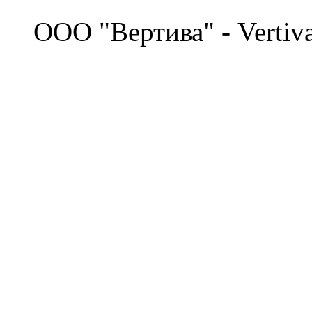
©
OOO "Вертива" - Vertiv