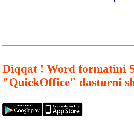
Diqqat ! Word formatini 
"QuickOffice" dasturni s