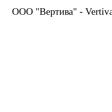
©
OOO "Вертива" - Vertiv