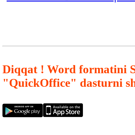
Diqqat ! Word formatini 
"QuickOffice" dasturni s