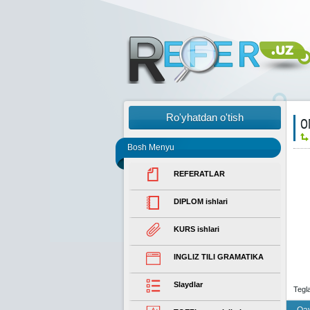
Ro'yhatdan o'tish
О
Bosh Menyu
REFERATLAR
DIPLOM ishlari
KURS ishlari
INGLIZ TILI GRAMATIKA
Slaydlar
Tegl