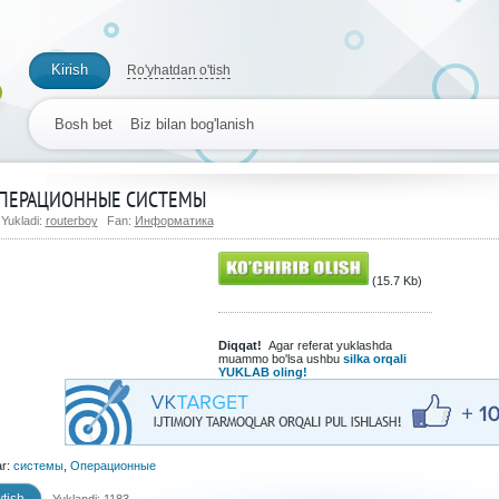
Kirish
Ro'yhatdan o'tish
Bosh bet
Biz bilan bog'lanish
ПЕРАЦИОННЫЕ СИСТЕМЫ
Yukladi:
routerboy
Fan:
Информатика
(15.7 Kb)
Diqqat!
Agar referat yuklashda
muammo bo'lsa ushbu
silka orqali
YUKLAB oling!
ar:
системы
,
Операционные