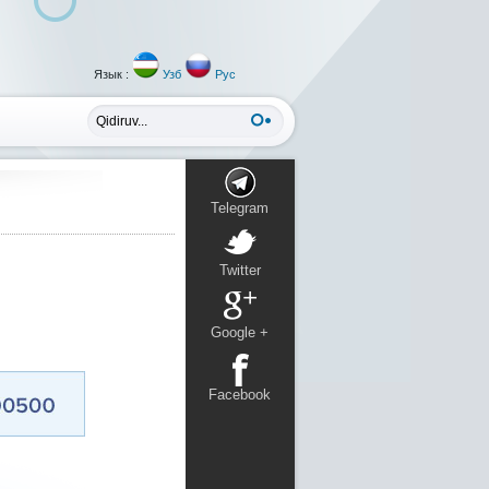
Язык :
Узб
Рус
Telegram
Twitter
Google +
Facebook