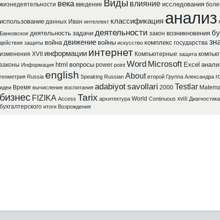
Виды
века
влияние
исследования
жизнедеятельности
введение
боле
анализ
классификация
использование
данных
Иван
интеллект
деятельности
бу
деятельность
задачи
возникновения
закон
Банковское
зн
движение
война
войны
комплекс
государства
действия
защиты
искусство
интернет
информации
изменения
XVII
Компьютерные
компью
защита
Word
Microsoft
html
вопросы
Excel
анали
законы
power
Информация
point
english
About
г
геометрия
Russia
Speaking
Russian
второй
Группа
Александра
adabiyot
savollari
Testlar
Время
2000
Matema
идеи
вычисление
воспитания
бизнес
Tarix
FIZIKA
World
xviii
Access
архитектура
Continuous
Диагностика
бухгалтерского
итоги
Возрождения