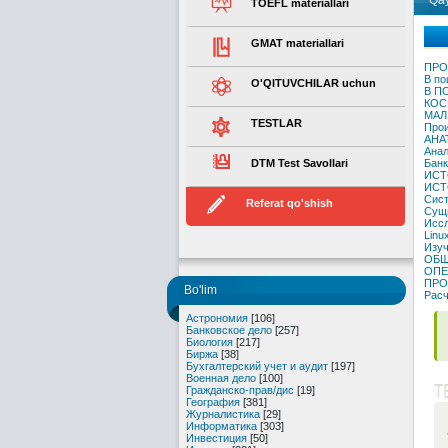
Qay
TOEFL materiallari
GMAT materiallari
ПРО
В по
O'QITUVCHILAR uchun
В П
КОС
МАЛ
TESTLAR
Прои
АНА
Анал
DTM Test Savollari
Банк
ИСТ
ИСТ
Сист
Referat qo'shish
Сущн
Иссл
Linu
Изуч
ОБЩ
ОПЕ
ПРО
Bo'lim
Расч
Астрономия
[106]
Банковское дело
[257]
Биология
[217]
Биржа
[38]
Бухгалтерский учет и аудит
[197]
Военная дело
[100]
T
Гражданско-прав/дис
[19]
География
[381]
Журналистика
[29]
Информатика
[303]
Инвестиция
[50]