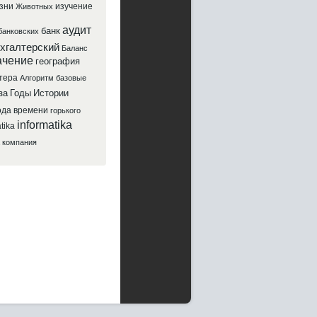
зни
изучение
Животных
аудит
банк
банковских
хгалтерский
Баланс
ачение
география
тера
Алгоритм
базовые
за
Годы
Истории
ода
времени
горького
informatika
tika
компания