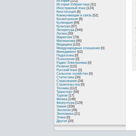
История
[221]
История Узбекистана
[31]
Иностранный язык
[124]
Конституция
[6]
Коммуникации и связь
[52]
Косметалогия
[8]
Кулинария
[69]
Культура
[97]
Литература
[349]
Логика
[30]
Маркетинг
[79]
Математика
[95]
Медицина
[132]
Международные отношения
[0]
Менеджмент
[62]
Педогогика
[0]
Психология
[0]
Радио-Электроника
[0]
Религия
[115]
Русский язык
[0]
Сельское хозяйство
[0]
Статистика
[34]
Страхования
[34]
Строительства
[0]
Техника
[112]
Транспорт
[58]
Туризм
[17]
Физика
[148]
Физкултура
[129]
Химия
[109]
Экология
[49]
Экономика
[21]
Этика
[0]
Другое
[20]