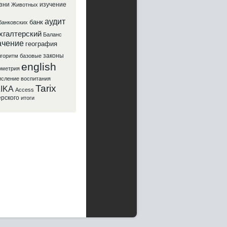
зни
изучение
Животных
аудит
банк
банковских
хгалтерский
Баланс
ачение
география
законы
горитм
базовые
english
ометрия
исление
воспитания
Tarix
ZIKA
Access
ерского
итоги