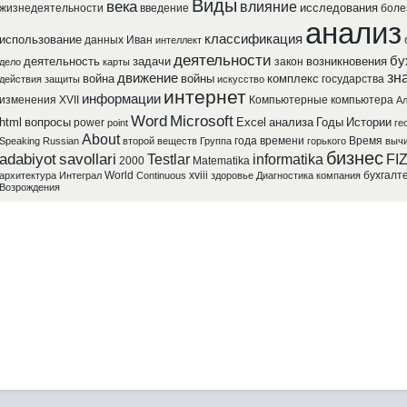
Виды
века
влияние
исследования
жизнедеятельности
введение
боле
анализ
классификация
использование
данных
Иван
интеллект
деятельности
бу
деятельность
задачи
возникновения
закон
дело
карты
зн
движение
война
войны
комплекс
государства
действия
защиты
искусство
интернет
информации
изменения
XVII
Компьютерные
компьютера
Ал
Word
Microsoft
html
вопросы
Excel
анализа
Годы
Истории
power
point
ге
About
года
времени
Время
Speaking
Russian
второй
веществ
Группа
горького
выч
бизнес
adabiyot
savollari
Testlar
informatika
FI
2000
Matematika
World
xviii
бухгалт
архитектура
Интеграл
Continuous
здоровье
Диагностика
компания
Возрождения