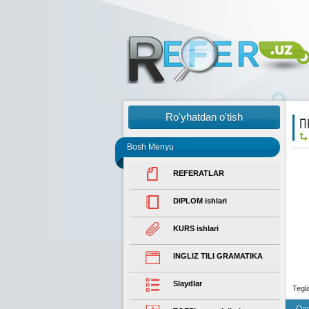
Ro'yhatdan o'tish
П
Bosh Menyu
REFERATLAR
DIPLOM ishlari
KURS ishlari
INGLIZ TILI GRAMATIKA
Slaydlar
Tegl