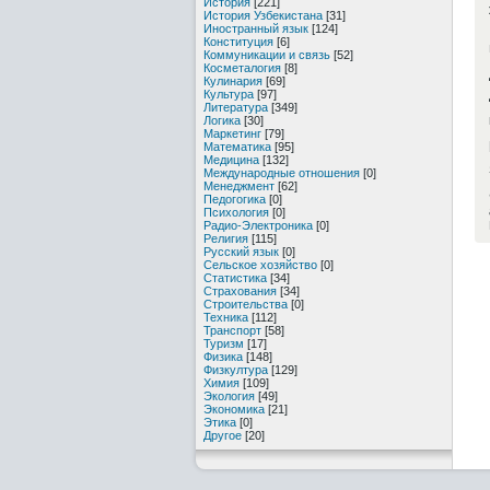
История
[221]
История Узбекистана
[31]
Иностранный язык
[124]
Конституция
[6]
Коммуникации и связь
[52]
Косметалогия
[8]
Кулинария
[69]
Культура
[97]
Литература
[349]
Логика
[30]
Маркетинг
[79]
Математика
[95]
Медицина
[132]
Международные отношения
[0]
Менеджмент
[62]
Педогогика
[0]
Психология
[0]
Радио-Электроника
[0]
Религия
[115]
Русский язык
[0]
Сельское хозяйство
[0]
Статистика
[34]
Страхования
[34]
Строительства
[0]
Техника
[112]
Транспорт
[58]
Туризм
[17]
Физика
[148]
Физкултура
[129]
Химия
[109]
Экология
[49]
Экономика
[21]
Этика
[0]
Другое
[20]