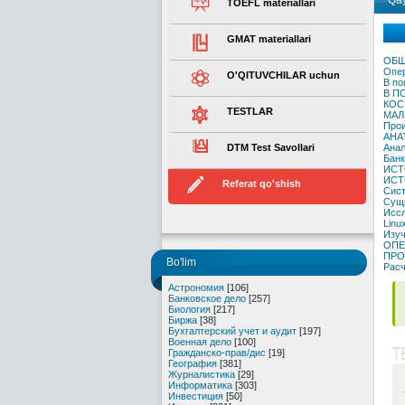
Qay
TOEFL materiallari
GMAT materiallari
ОБЩ
Опе
O'QITUVCHILAR uchun
В по
В П
КОС
TESTLAR
МАЛ
Прои
АНА
DTM Test Savollari
Анал
Банк
ИСТ
ИСТ
Referat qo'shish
Сист
Сущн
Иссл
Linu
Изуч
ОПЕ
ПРО
Bo'lim
Расч
Астрономия
[106]
Банковское дело
[257]
Биология
[217]
Биржа
[38]
Бухгалтерский учет и аудит
[197]
Военная дело
[100]
T
Гражданско-прав/дис
[19]
География
[381]
Журналистика
[29]
Информатика
[303]
Инвестиция
[50]