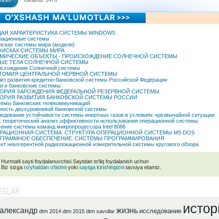
tish
Yuklandi: 1476
АЯ ХАРАКТЕРИСТИКА СИСТЕМЫ WINDOWS
рационные системы
исках системы мира (модели)
ОИСКАХ СИСТЕМЫ МИРА
МИЧЕСКИЕ ОБЪЕКТЫ - ПРОИСХОЖДЕНИЕ СОЛНЕЧНОЙ СИСТЕМЫ
ЫЕ ТЕЛА СОЛНЕЧНОЙ СИСТЕМЫ
схождение Солнечной системы
ТОМИЯ ЦЕНТРАЛЬНОЙ НЕРВНОЙ СИСТЕМЫ
из развития кредитно-банковской системы Российской Федерации
и и банковские системы
ОРИЯ ЗАРОЖДЕНИЯ ФЕДЕРАЛЬНОЙ РЕЗЕРВНОЙ СИСТЕМЫ
ОРИЯ РАЗВИТИЯ БАНКОВСКОЙ СИСТЕМЫ РОССИИ
емы банковских телекоммуникаций
ость двухуровневой банковской системы
едование устойчивости системы инертных газов в условиях чрезвычайной ситуации
x теоретический анализ эффективности использования операционной системы
ение системы команд микропроцессора Intel 8086
РАЦИОННАЯ СИСТЕМА. СТРУКТУРА ОПЕРАЦИОННОЙ СИСТЕМЫ MS DOS
ГРАММНОЕ ОБЕСПЕЧЕНИЕ. СИСТЕМЫ ПРОГРАММИРОВАНИЯ
ет некогерентной радиолокационной измерительной системы кругового обзора
Hurmatli sayti foydalanuvchisi.Saytdan to'liq foydalanish uchun
Biz sizga
ro'yhatdan o'tishni
yoki
saytga kirishingizni
tavsiya etamiz.
EGLAR
истор
александр
жизнь
исследование
dtm 2014
dtm 2015
dtm savollar