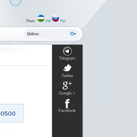
Язык :
Узб
Рус
S
Telegram
Twitter
Google +
Facebook