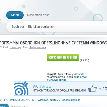
Kirish
Ro'yhatdan o'tish
Bosh bet
Biz bilan bog'lanish
РОГРАММЫ-ОБОЛОЧКИ. ОПЕРАЦИОННЫЕ СИСТЕМЫ WINDOW
Yukladi:
routerboy
Fan:
Информатика
(4.2 Kb)
Diqqat!
Agar referat yuklashda
muammo bo'lsa ushbu
silka orqali
YUKLAB oling!
ar:
ПРОГРАММЫ-ОБОЛОЧКИ.
,
Windows
,
системы
,
Операционные