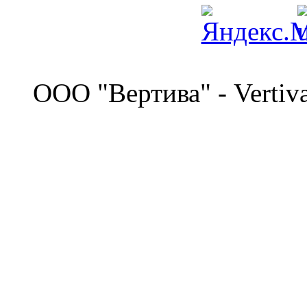
©
OOO "Вертива" - Vertiv