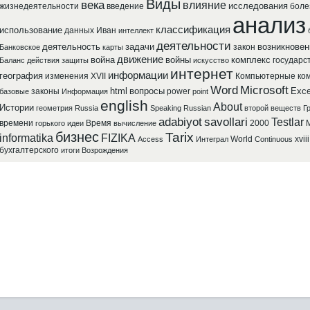
Виды
века
влияние
исследования
жизнедеятельности
введение
боле
анализ
классификация
использование
данных
Иван
интеллект
деятельности
деятельность
задачи
возникновен
закон
Банковское
карты
движение
война
войны
комплекс
государс
Баланс
действия
защиты
искусство
интернет
информации
география
изменения
XVII
Компьютерные
ко
Word
Microsoft
html
вопросы
Exce
законы
power
базовые
Информация
point
english
About
Истории
геометрия
Russia
Speaking
Russian
второй
веществ
Г
adabiyot
savollari
Testlar
времени
Время
2000
M
горького
идеи
вычисление
бизнес
Tarix
informatika
FIZIKA
World
xviii
Access
Интеграл
Continuous
бухгалтерского
итоги
Возрождения