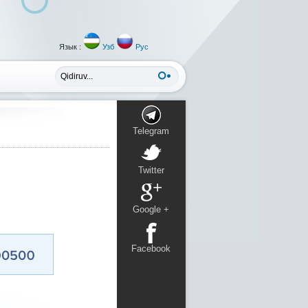
Язык :
Узб
Рус
Telegram
Twitter
Google +
Facebook