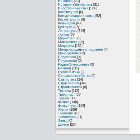
История
[221]
История Узбекистана
[31]
Иностранный язык
[124]
Конституция
[6]
Коммуникации и связь
[52]
Косметалогия
[8]
Кулинария
[69]
Культура
[97]
Литература
[349]
Логика
[30]
Маркетинг
[79]
Математика
[95]
Медицина
[132]
Международные отношения
[0]
Менеджмент
[62]
Педогогика
[0]
Психология
[0]
Радио-Электроника
[0]
Религия
[115]
Русский язык
[0]
Сельское хозяйство
[0]
Статистика
[34]
Страхования
[34]
Строительства
[0]
Техника
[112]
Транспорт
[58]
Туризм
[17]
Физика
[148]
Физкултура
[129]
Химия
[109]
Экология
[49]
Экономика
[21]
Этика
[0]
Другое
[20]