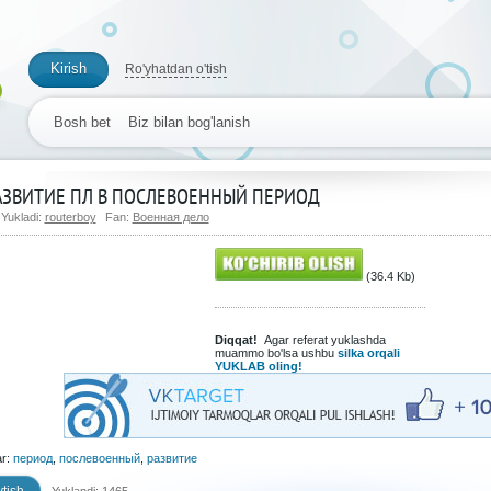
Kirish
Ro'yhatdan o'tish
Bosh bet
Biz bilan bog'lanish
АЗВИТИЕ ПЛ В ПОСЛЕВОЕННЫЙ ПЕРИОД
Yukladi:
routerboy
Fan:
Военная дело
(36.4 Kb)
Diqqat!
Agar referat yuklashda
muammo bo'lsa ushbu
silka orqali
YUKLAB oling!
ar:
период
,
послевоенный
,
развитие