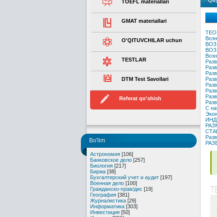
Qay
TOEFL materiallari
GMAT materiallari
ТЕО
Возн
O'QITUVCHILAR uchun
ВОЗ
ВОЗ
Возн
TESTLAR
Разв
Разв
Разв
DTM Test Savollari
Разв
Разв
Разв
Разв
Referat qo'shish
Разв
С на
Экон
ИНД
РАЗ
СТА
Разв
Bo'lim
РАЗ
Астрономия
[106]
Банковское дело
[257]
Биология
[217]
Биржа
[38]
Бухгалтерский учет и аудит
[197]
Военная дело
[100]
T
Гражданско-прав/дис
[19]
География
[381]
Журналистика
[29]
Информатика
[303]
Инвестиция
[50]