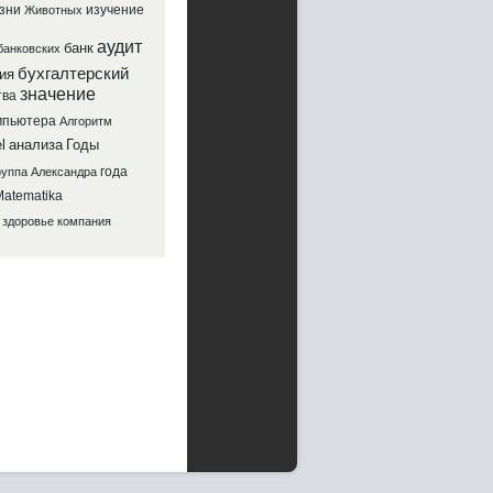
зни
изучение
Животных
аудит
банк
банковских
бухгалтерский
ия
значение
тва
мпьютера
Алгоритм
l
анализа
Годы
года
руппа
Александра
atematika
здоровье
компания