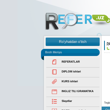
Ro'yhatdan o'tish
Р
Bosh Menyu
REFERATLAR
DIPLOM ishlari
KURS ishlari
INGLIZ TILI GRAMATIKA
Slaydlar
Tegl