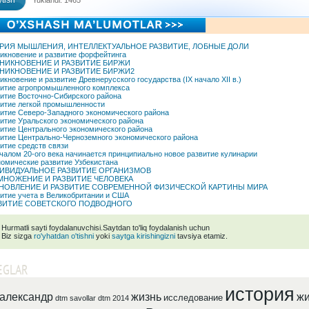
tish
Yuklandi: 1465
РИЯ МЫШЛЕНИЯ, ИНТЕЛЛЕКТУАЛЬНОЕ РАЗВИТИЕ, ЛОБНЫЕ ДОЛИ
икновение и развитие форфейтинга
НИКНОВЕНИЕ И РАЗВИТИЕ БИРЖИ
НИКНОВЕНИЕ И РАЗВИТИЕ БИРЖИ2
икновение и развитие Древнерусского государства (IX начало XII в.)
итие агропромышленного комплекса
итие Восточно-Сибирского района
итие легкой промышленности
итие Северо-Западного экономического района
итие Уральского экономического района
итие Центрального экономического района
итие Центрально-Черноземного экономического района
итие средств связи
чалом 20-ого века начинается принципиально новое развитие кулинарии
омические развитие Узбекистана
ИВИДУАЛЬНОЕ РАЗВИТИЕ ОРГАНИЗМОВ
МНОЖЕНИЕ И РАЗВИТИЕ ЧЕЛОВЕКА
НОВЛЕНИЕ И РАЗВИТИЕ СОВРЕМЕННОЙ ФИЗИЧЕСКОЙ КАРТИНЫ МИРА
итие учета в Великобритании и США
ВИТИЕ СОВЕТСКОГО ПОДВОДНОГО
Hurmatli sayti foydalanuvchisi.Saytdan to'liq foydalanish uchun
Biz sizga
ro'yhatdan o'tishni
yoki
saytga kirishingizni
tavsiya etamiz.
EGLAR
история
александр
жизнь
жи
исследование
dtm savollar
dtm 2014