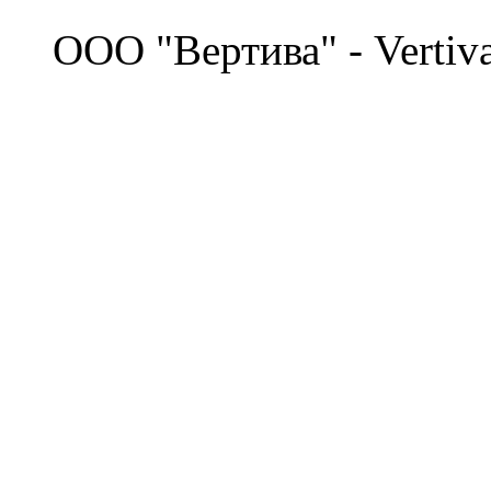
©
OOO "Вертива" - Vertiv