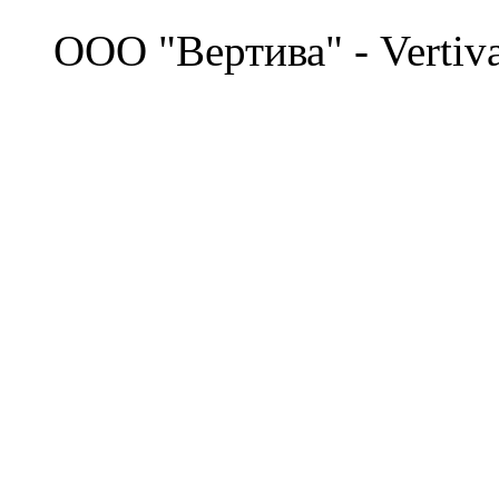
©
OOO "Вертива" - Vertiv