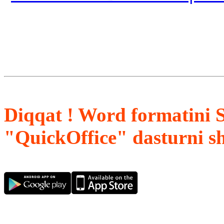
Diqqat ! Word formatini 
"QuickOffice" dasturni s